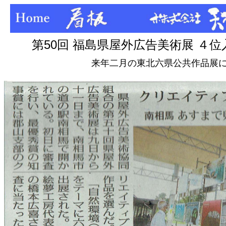
第50回 福島県屋外広告美術展 ４位
来年二月の東北六県公共作品展